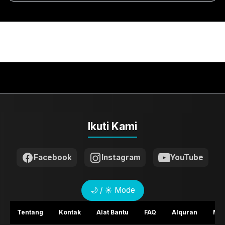
Ikuti Kami
Facebook
Instagram
YouTube
🌙 / ☀️ Mode
Tentang
Kontak
Alat Bantu
FAQ
Alquran
Mem