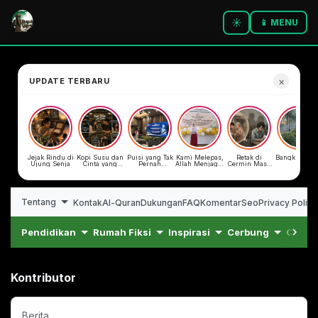
☀️
📱 MENU
×
UPDATE TERBARU
Jejak Rindu di
Kopi Susu dan
Puisi yang Tak
Kami Melepas,
Retak di
Bangku Tam
Ujung Senja
Cinta yang
Pernah
Allah Menjaga-
Cermin Masa
Datang Tepat
Dibacakan
-
Lalu
Waktu
Tentang
Kontak
Al-Quran
Dukungan
FAQ
Komentar
Seo
Privacy Policy
Pendidikan
Rumah Fiksi
Inspirasi
Cerbung
Cerpe
Kontributor
Berita