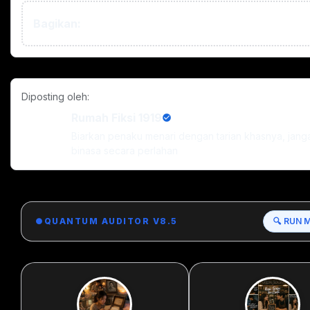
Bagikan:
Diposting oleh:
Rumah Fiksi 1919
Biarkan penaku menari dengan tarian khasnya, jan
binasa secara perlahan
●
QUANTUM AUDITOR V8.5
🔍 RUN 