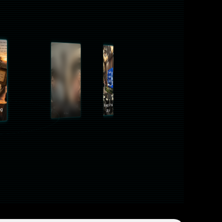
Kami Melepas, Allah
Kopi Susu dan Cinta
Puisi yang Tak Pernah
Menjaga--
yang Datang Tepat
Dibacakan
Jejak Rindu di Ujung
Waktu
nta yang Menemukan
Senja
Jalan Pulang