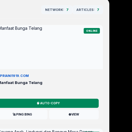
NETWORK:
7
ARTICLES:
7
ONLINE
PRIANI1919.COM
anfaat Bunga Telang
🧠 AUTO-COPY
🚀 PING BING
🌐 VIEW