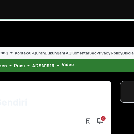
tang
Kontak
Al-Quran
Dukungan
FAQ
Komentar
Seo
Privacy Policy
Discla
Video
pen
Puisi
ADSN1919
endiri