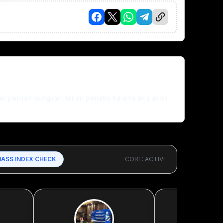
gan pernah bungkam tarian penaku karena aku akan
MASS INDEX CHECK
CORE: ACTIVE