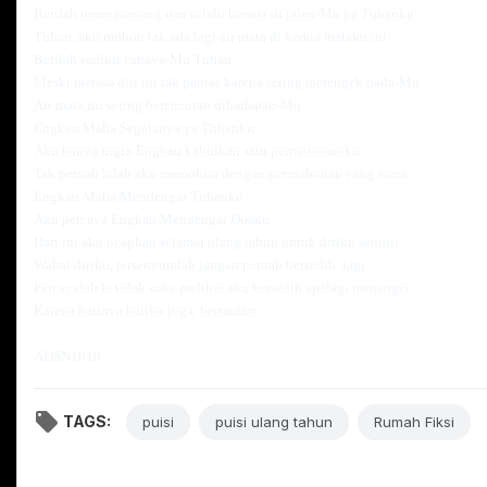
Berilah umur panjang dan selalu berada di jalan-Mu ya Tuhanku
Tuhan, aku mohon tak ada lagi air mata di kedua mataku ini
Berilah sedikit cahaya-Mu Tuhan
Meski merasa diri ini tak pantas karena sering merengek pada-Mu
Air mata ini sering bercucuran dihadapan-Mu
Engkau Maha Segalanya ya Tuhanku
Aku hanya ingin Engkau kabulkan satu permohonanku
Tak pernah lelah aku memohon dengan permohonan yang sama
Engkau Maha Mendengar Tuhanku
Aku percaya Engkau Mendengar Doaku
Hari ini aku ucapkan selamat ulang tahun untuk diriku sendiri
Wahai diriku, tersenyumlah jangan pernah bersedih lagi
Percayalah Ia tidak suka melihat aku bersedih apalagi menangis
Karena hatinya hatiku juga, bertautan
ADSN1919
TAGS:
puisi
puisi ulang tahun
Rumah Fiksi