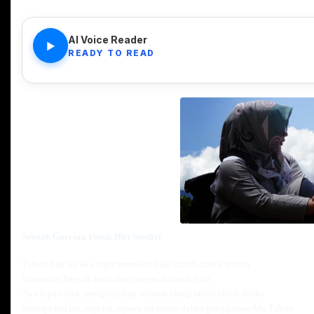
AI Voice Reader
▶
READY TO READ
Sebuah Goresan Untuk Diri Sendiri
Tuhan, hari ini aku ingin memberi kado untuk diriku sendiri
Selama ini banyak kado dan ucapan diluar diri ini
Aku lupa untuk mengucapkan selamat ulang tahun untuk diriku
Semoga diri ini, raga ini, nyawa ini selalu dalam genggaman-Mu Tuhan