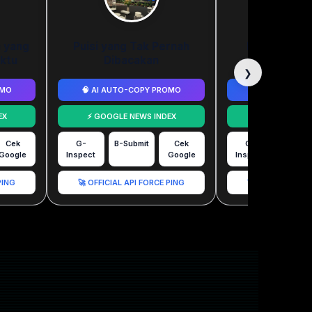
a yang
Puisi yang Tak Pernah
Kami Melepa
ktu
Dibacakan
Menjag
❯
OMO
🧠 AI AUTO-COPY PROMO
🧠 AI AUTO-C
EX
⚡ GOOGLE NEWS INDEX
⚡ GOOGLE NE
Cek
G-
B-Submit
Cek
G-
B-Subm
Google
Inspect
Google
Inspect
PING
🚀 OFFICIAL API FORCE PING
🚀 OFFICIAL API