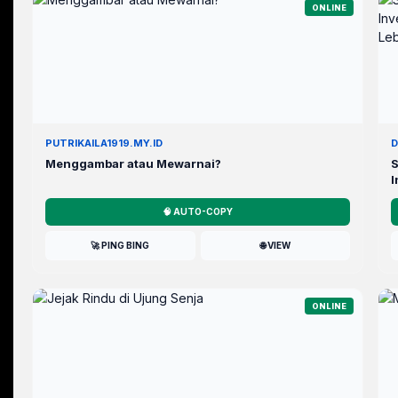
ONLINE
PUTRIKAILA1919.MY.ID
D
Menggambar atau Mewarnai?
S
I
y
🧠 AUTO-COPY
🚀 PING BING
🌐 VIEW
ONLINE