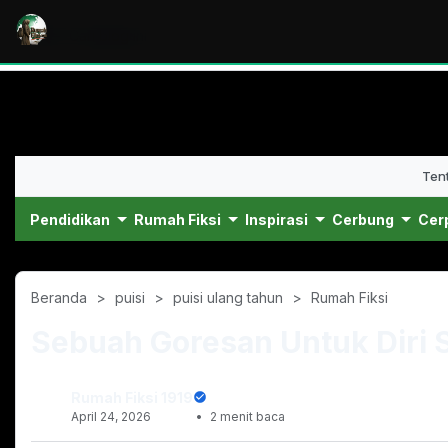
Ten
Pendidikan
Rumah Fiksi
Inspirasi
Cerbung
Cer
Beranda
puisi
puisi ulang tahun
Rumah Fiksi
Sebuah Goresan Untuk Diri S
Rumah Fiksi 1919
April 24, 2026
2 menit baca
Desember 03, 2020