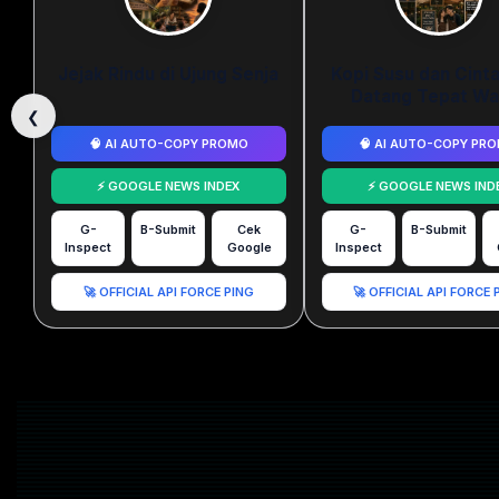
Jejak Rindu di Ujung Senja
Kopi Susu dan Cint
Datang Tepat Wa
❮
🧠 AI AUTO-COPY PROMO
🧠 AI AUTO-COPY PR
⚡ GOOGLE NEWS INDEX
⚡ GOOGLE NEWS IND
G-
B-Submit
Cek
G-
B-Submit
Inspect
Google
Inspect
🚀 OFFICIAL API FORCE PING
🚀 OFFICIAL API FORCE 