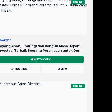
ONLINE
IWA1919
ayang Anak, Lindungi dan Bangun Masa Depan:
nvestasi Terbaik Seorang Perempuan untuk Dunia
ang Lebih Baik
🧠 AUTO-COPY
🚀 PING BING
🌐 VIEW
ONLINE