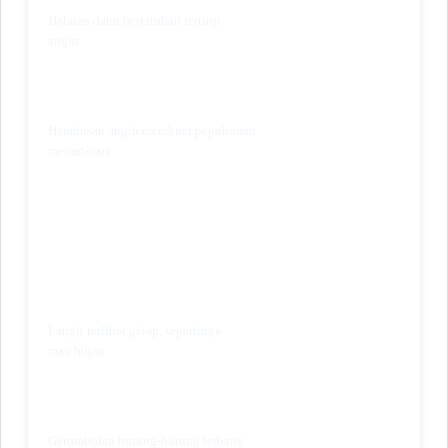
Helaian daun berjatuhan tertiup
angin
Hembusan angin membuat pepohonan
menari-nari
Langit terlihat gelap, sepertinya
mau hujan
Gerombolan burung-burung terbang