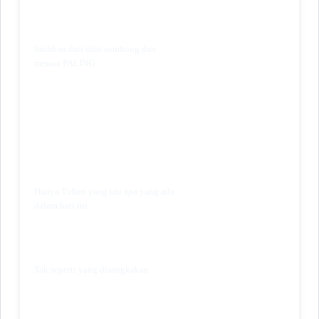
Jauhkan dari sifat sombong dan
merasa PALING
Hanya Tuhan yang tau apa yang ada
dalam hati ini
Tak seperti yang disangkakan