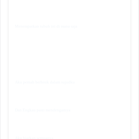
Menempatkan tubuh ini di mana saja
Aku pernah berbisik dalam sujudku
Dan Engkau pasti mendengarnya
Aku biarkan semuanya