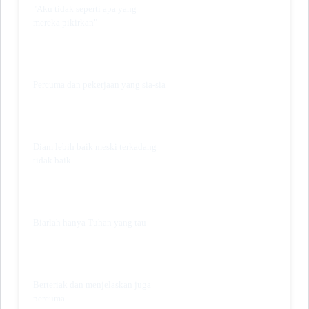
"Aku tidak seperti apa yang
mereka pikirkan"
Percuma dan pekerjaan yang sia-sia
Diam lebih baik meski terkadang
tidak baik
Biarlah hanya Tuhan yang tau
Berteriak dan menjelaskan juga
percuma