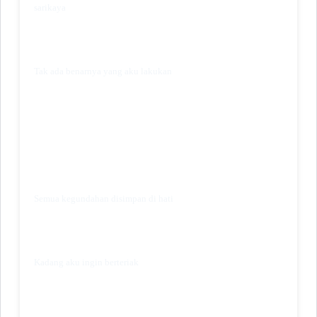
sarikaya
Tak ada benarnya yang aku lakukan
Semua kegundahan disimpan di hati
Kadang aku ingin berteriak