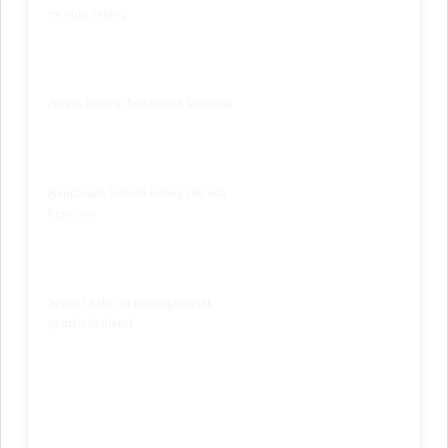
menuju sarang
Angin bertiup bertambah kencang
Kendaraan berlalu lalang tak ada
hentinya
Seperti kaki ini melangkah tak
pernah berhenti