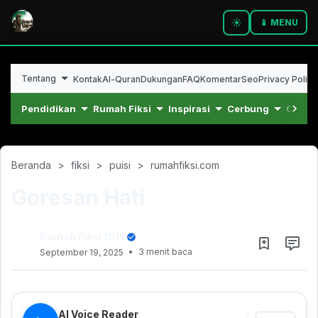
☀️
📱 MENU
Tentang
Kontak
Al-Quran
Dukungan
FAQ
Komentar
Seo
Privacy Policy
Pendidikan
Rumah Fiksi
Inspirasi
Cerbung
Cerpe
Beranda
fiksi
puisi
rumahfiksi.com
Goresan Hati
Rumah Fiksi 1919
3 menit baca
September 19, 2025
Juli 06, 2024
AI Voice Reader