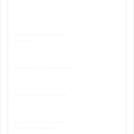
Aku tidak pernah merasa diri ini
sempurna
Sangat disadari banyak kekurangan
Tak ada manusia yang sempurna
Sangat hina bila merasa paling
sempurna dan paling baik