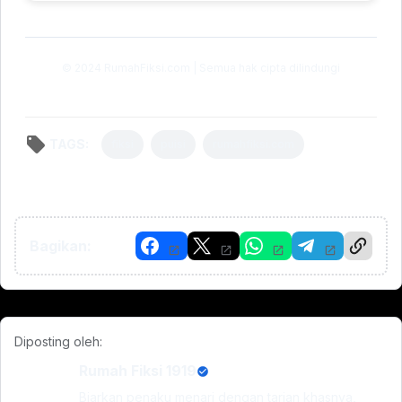
© 2024 RumahFiksi.com | Semua hak cipta dilindungi
TAGS:
fiksi
puisi
rumahfiksi.com
Bagikan:
Diposting oleh:
Rumah Fiksi 1919
Biarkan penaku menari dengan tarian khasnya,