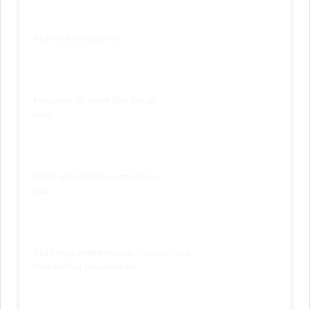
Aku tau dan sangat tau
Perjalanan ini penuh liku dan air
mata
Hidup terus berjalan sampai batas
usia
Aku hanya memohon pada Tuhanku yang
telah melihat perjalanan ini