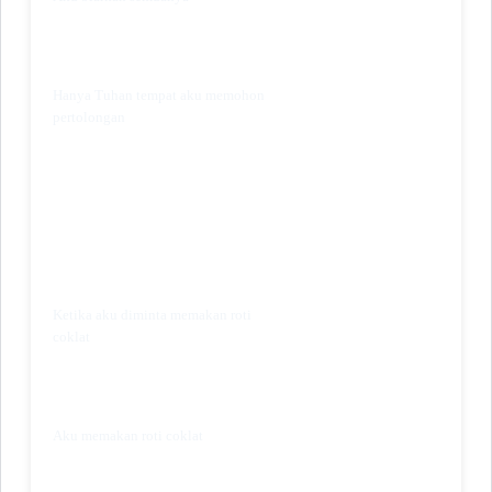
Hanya Tuhan tempat aku memohon
pertolongan
Ketika aku diminta memakan roti
coklat
Aku memakan roti coklat