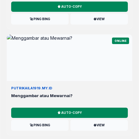
🧠 AUTO-COPY
🚀 PING BING
🌐 VIEW
ONLINE
PUTRIKAILA1919.MY.ID
Menggambar atau Mewarnai?
🧠 AUTO-COPY
🚀 PING BING
🌐 VIEW