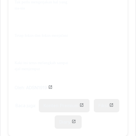
Tak perlu mengerjakan hal yang
sia-sia
Tetap fokus dan fokus menjalani
Kaki ini terus melangkah sampai
ajal menjemput
Oleh:
ADSN1919
Baca juga:
Konten Premium
Fiksi
Diary