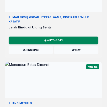
RUMAH FIKSI | WADAH LITERASI &AMP; INSPIRASI PENULIS
KREATIF
Jejak Rindu di Ujung Senja
🧠 AUTO-COPY
🚀 PING BING
🌐 VIEW
ONLINE
RUANG MENULIS