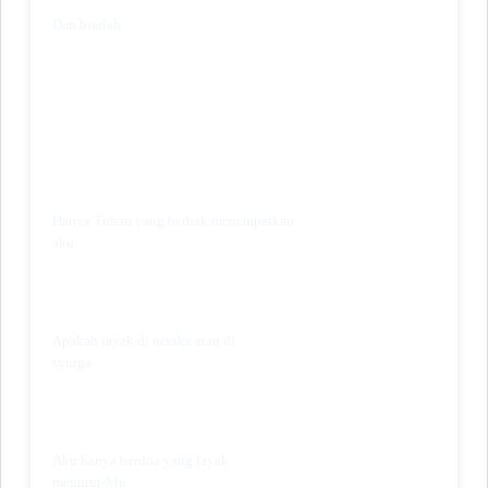
Dan biarlah
Hanya Tuhan yang berhak menempatkan
aku
Apakah layak di neraka atau di
syurga
Aku hanya berdoa yang layak
menurut-Mu