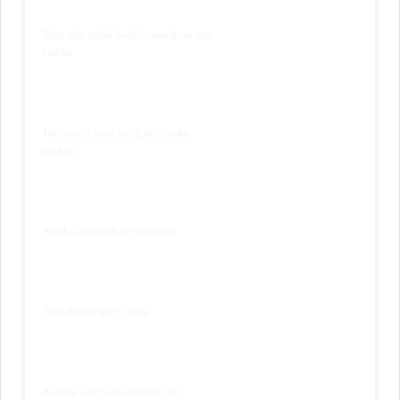
Tapi aku tidak boleh memakan roti
coklat
Harus roti keju yang harus aku
makan
Ketika aku makan roti keju
Aku dilarangnya juga
Karena aku harus makan roti