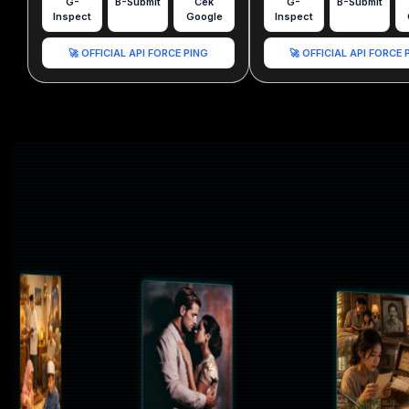
G-
B-Submit
Cek
G-
B-Submit
Inspect
Google
Inspect
🚀 OFFICIAL API FORCE PING
🚀 OFFICIAL API FORCE 