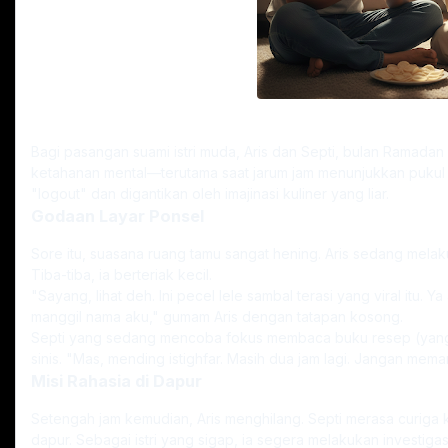
​Bagi pasangan suami istri muda, Aris dan Septi, bulan Ramadan
ketahanan mental—terutama saat jarum jam menunjukkan pukul 16
"logout" dan digantikan oleh imajinasi kuliner yang liar.
Godaan Layar Ponsel
​Sore itu, suasana ruang tamu sangat hening. Aris sedang melakuk
Tiba-tiba, ia berteriak kecil.
​"Sayang, lihat deh. Ini pecel lele sambal terasi yang viral itu. Y
manggil nama aku," gumam Aris dengan tatapan kosong.
​Septi yang sedang mencoba fokus membaca buku resep (yang
sinis. "Mas, mending istighfar. Masih dua jam lagi. Jangan mema
Misi Rahasia di Dapur
​Setengah jam kemudian, Aris menghilang. Septi merasa curiga 
dapur. Sebagai istri yang sigap, ia segera melakukan investigas