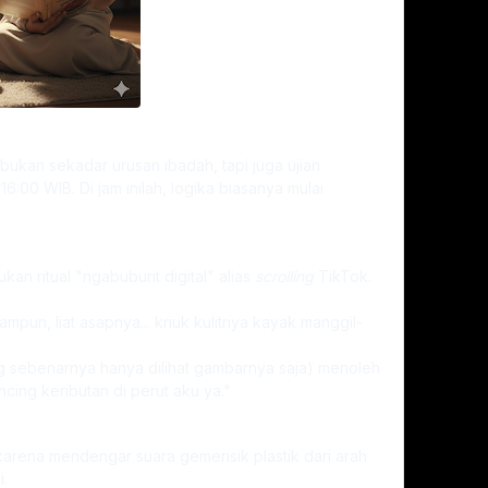
 bukan sekadar urusan ibadah, tapi juga ujian
:00 WIB. Di jam inilah, logika biasanya mulai
an ritual "ngabuburit digital" alias
scrolling
TikTok.
a ampun, liat asapnya... kriuk kulitnya kayak manggil-
 sebenarnya hanya dilihat gambarnya saja) menoleh
ncing keributan di perut aku ya."
karena mendengar suara gemerisik plastik dari arah
i.