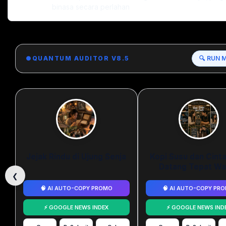
binasa secara perlahan
●
QUANTUM AUDITOR V8.5
🔍 RUN 
Jejak Rindu di Ujung Senja
Kopi Susu dan Cint
Datang Tepat Wa
❮
🧠 AI AUTO-COPY PROMO
🧠 AI AUTO-COPY PR
⚡ GOOGLE NEWS INDEX
⚡ GOOGLE NEWS IND