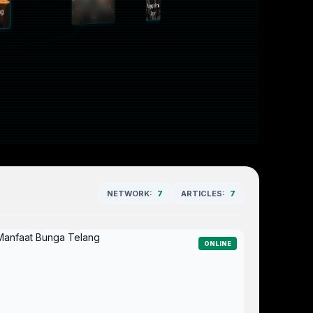
Kami Melepas, Allah
Kopi Susu dan Cinta
Puisi yang Tak Pernah
Menjaga--
yang Datang Tepat
Dibacakan
Jejak Rindu di Ujung
Waktu
inta yang Menemukan
Senja
Jalan Pulang
NETWORK:
7
ARTICLES:
7
ONLINE