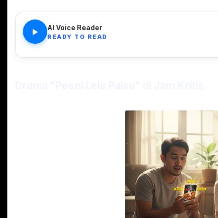
AI Voice Reader
▶
READY TO READ
Drama "Pecel Lele Palsu" di Jam Kritis