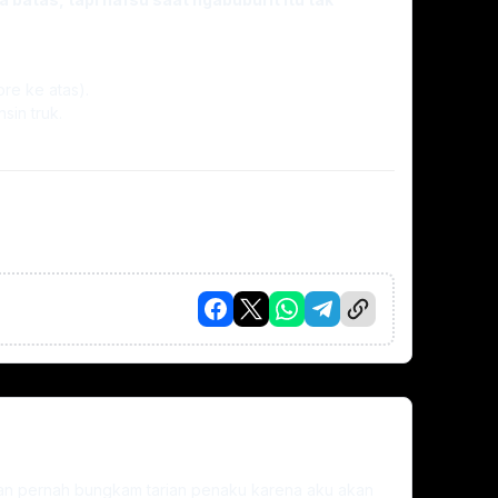
re ke atas).
sin truk.
gan pernah bungkam tarian penaku karena aku akan