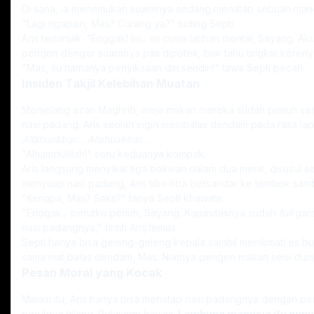
​Di sana, ia menemukan suaminya sedang menatap sebuah mang
​"Lagi ngapain, Mas? Curang ya?" tuding Septi.
​Aris terlonjak. "Enggak! Ini... ini cuma latihan mental, Sayang
pengen denger suaranya pas dipotek, biar tahu tingkat kereny
​"Mas, itu namanya penyiksaan diri sendiri!" tawa Septi pecah.
Insiden Takjil Kelebihan Muatan
​Menjelang azan Maghrib, meja makan mereka sudah penuh ses
nasi padang. Aris seolah ingin membalas dendam pada rasa lapa
Allahuakbar... Allahuakbar...
​"Alhamdulillah!" seru keduanya kompak.
​Aris langsung menyikat tiga bakwan dalam dua menit, disusul s
menyuap nasi padang, Aris tiba-tiba bersandar ke tembok sam
​"Kenapa, Mas? Sakit?" tanya Septi khawatir.
​"Enggak... perutku penuh, Sayang. Kapasitasnya sudah
full
gara
nasi padangnya," rintih Aris lemas.
​Septi hanya bisa geleng-geleng kepala sambil menikmati es b
sama niat balas dendam, Mas. Niatnya pengen makan seisi duni
Pesan Moral yang Kocak
​Malam itu, Aris hanya bisa menatap nasi padangnya dengan p
perutnya hilang. Pelajaran hari ini:
Lambung manusia itu punya 