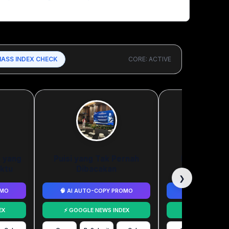
MASS INDEX CHECK
CORE: ACTIVE
a yang
Puisi yang Tak Pernah
Kami Melepa
ktu
Dibacakan
Menjag
❯
OMO
🧠 AI AUTO-COPY PROMO
🧠 AI AUTO-C
EX
⚡ GOOGLE NEWS INDEX
⚡ GOOGLE NE