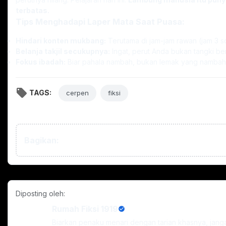
terbatas.
Tips Menghadapi Laper Mata Saat Puasa:
Hindari konten mukbang:
Terutama di jam-jam rawan (jam 3 so
Belanja takjil secukupnya:
Ingat, perut Anda bukan tangki ben
Fokus ibadah:
Biar pahala nambah, bukan lemak yang nambah
TAGS:
cerpen
fiksi
Bagikan:
Diposting oleh:
Rumah Fiksi 1919
Biarkan penaku menari dengan tarian khasnya, jan