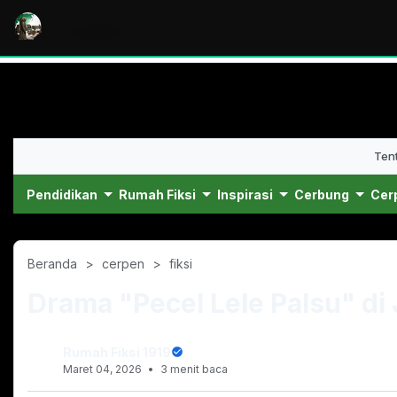
Ten
Pendidikan
Rumah Fiksi
Inspirasi
Cerbung
Cer
Beranda
cerpen
fiksi
Drama "Pecel Lele Palsu" di 
Rumah Fiksi 1919
Maret 04, 2026
3 menit baca