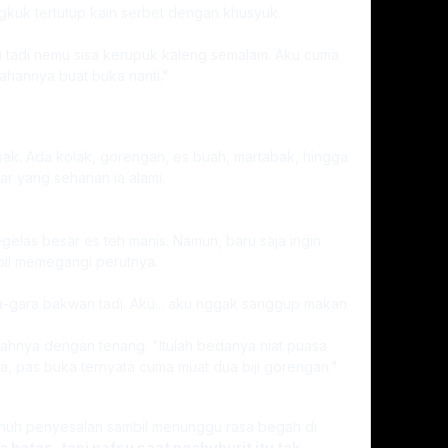
kuk tertutup kain serbet dengan khusyuk.
. Aku tadi nemu sisa kerupuk kaleng semalam. Aku cuma
ahannya buat buka nanti."
ak. Ada kolak, gorengan, es buah, martabak, hingga
r yang seharian ia alami.
egelas besar es teh manis. Namun, baru saja ingin
bil memegangi perutnya.
-gara bakwan tadi. Aku... aku nggak sanggup makan
uahnya dengan tenang. "Itulah bedanya niat puasa
a, pas buka ternyata cuma muat dua biji gorengan."
enuh penyesalan sambil menunggu rasa begah di
batas, tapi nafsu saat ngabuburit itu tak