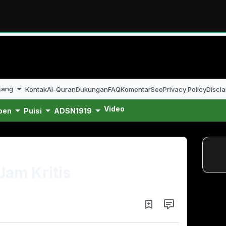
tang
Kontak
Al-Quran
Dukungan
FAQ
Komentar
Seo
Privacy Policy
Discla
Video
pen
Puisi
ADSN1919
Jam Kritis