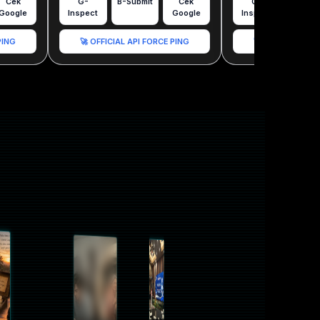
Cek
G-
B-Submit
Cek
G-
B-Subm
Google
Inspect
Google
Inspect
PING
🚀 OFFICIAL API FORCE PING
🚀 OFFICIAL API