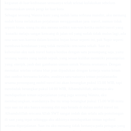
kegiatan di luar kedinasan
semuanya telah selesai kulakukan sebelum
memutuskan untuk pergi ke luar kota.
Sebagai seorang Wanita karir yang sudah lama terbiasa mandiri, aku memang
sudah biasa melakukan perjalanan menggunakan jasa travel, namun tidak
seperti biasa, siang itu aku merasa sedikit was-was ketika mobil travel yang
kunaiki melaju sangat kencang di jalan tol yang sudah tidak mulus lagi, ada
rasa was-was karena dalam kondisi hujan besar seperti ini, pak Supir
seperti
membawa kendaraan
yang tidak memiliki rem sama sekali. Saat itu
k
ebetulan aku naik travel hanya berdua dengan satu penumpang
saja, yaitu
seorang wanita yang sudah sepuh,
yang sesaat kulihat memiliki
penampilan
yang
enerjik
, jauh dari gambaran umum untuk Wanita seusianya. Dengan
memakai setelan
celana blue jean dipadukan dengan kemeja warna hitam
dan rambut berwarna kelabu
,
awalnya
satu-satunya teman perjalananku
sesama penumpang mobil travel ini akan b
erangkat pukul 15.00
WIB
, tapi
mendadak berangkat pukul 14.00
WIB
,
Alhamdulillah, akhirnya aku
mendapatkan teman seperjalanan yang juga seorang Wanita, aku
membayangkan, seandainya Ibu ini
tetap berangkat pukul 15.00
WIB tentu
saja saat ini aku hanya seorang diri saja berada di dalam mobil travel ini.
Alhamdulillah rencana Allah SWT sangat indah dan selalu ada pertolongan
di saat yang tepat
sehingga aku akhirnya mendapatkan teman ngobrol
selama diperjalanan
.
Saat itu aku
memang
tidak bertanya pada petugas yang