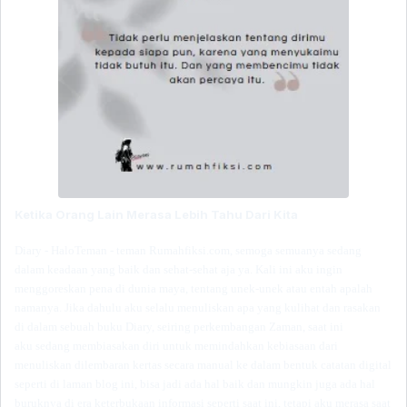
Ketika Orang Lain
Merasa
Lebih Tahu Dari Kita
Diary -
HaloTeman - teman Rumahfiksi.com, semoga semuanya sedang
dalam keadaan yang baik
dan sehat-sehat
aja ya. Kali ini aku ingin
menggoreskan pena di dunia maya,
tentang unek-unek atau entah apalah
namanya. Ji
ka d
ah
ulu aku
selalu menuliskan apa yang kulihat dan rasakan
di
dalam
sebuah buku Diary, seiring perkembangan Zaman,
saat ini
aku
sedang membiasakan diri untuk memindahkan kebiasaan dari
menuliskan dilembaran kertas secara manual ke dalam bentuk catatan digital
seperti di laman blog ini, bisa jadi ada hal baik dan mungkin juga ada hal
buruknya di era keterbukaan informasi seperti saat ini, tetapi aku merasa saat