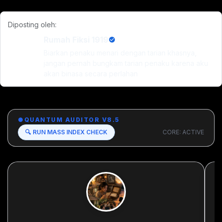
Diposting oleh:
Rumah Fiksi 1919
Biarkan penaku menari dengan tarian khasnya,
jangan pernah bungkam tarian penaku karena aku
akan binasa secara perlahan
●
QUANTUM AUDITOR V8.5
🔍 RUN MASS INDEX CHECK
CORE: ACTIVE