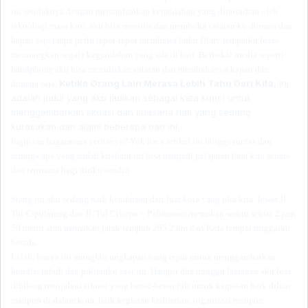
ini setidaknya dengan memanfaatkan kemudahan yang ditawarkan oleh
teknologi masa kini, aku bisa menulis dan membuka catatan ku dimana dan
kapan saja tanpa perlu repot-repot membawa buku Diary tempatku biasa
menuangkan segala kegundahan yang ada di hati. Berbekal media seperti
handphone aku bisa menulis
kan
catatan dan membukanya kapan dan
Ketika Orang Lain
Merasa
Lebih Tahu Dari Kita
, i
ni
dimana saja.
adalah
judul yang aku
jadikan sebagai kata kunci untuk
menggambarkan situasi dan suasana hati yang sedang
kurasakan dan alami beberapa hari ini.
Ingin tau bagaimana ceritanya? Yuk baca artikel ini hingga tuntas dan
semoga apa yang sudah kualami ini bisa menjadi pelajaran buat kita semua
dan terutama bagi diriku sendiri.
Siang itu aku sedang naik kendaraan dari luar kota
yang jika kita
lewat Jl.
Tol Cipularang dan Jl. Tol Cikopo – Palimanan memakan waktu sekira 2 jam
59 menit atau memakan jarak tempuh 205,2 km dari Kota tempat tinggalku
berada.
Lelah, hanya itu mungkin ungkapan yang tepat untuk menggambarkan
kondisi tubuh dan pikiranku saat itu. Hampir dua minggu lamanya aku bisa
dibilang menjalani situasi yang benar-benar full
untuk
kegiatan baik diluar
maupun di dalam kota,
baik kegiatan kedinasan, organisasi maupun