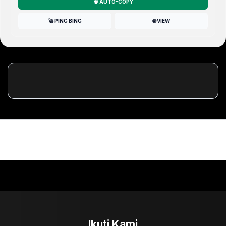
🧠 AUTO-COPY
🚀 PING BING
🌐 VIEW
Ikuti Kami