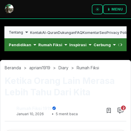
☀️
📱 MENU
Tentang
Kontak
Al-Quran
Dukungan
FAQ
Komentar
Seo
Privacy Policy
Pendidikan
Rumah Fiksi
Inspirasi
Cerbung
Cerpe
Beranda
apriani1919
Diary
Rumah Fiksi
Ketika Orang Lain Merasa
Lebih Tahu Dari Kita
Rumah Fiksi 1919
Januari 10, 2026
5 menit baca
Desember 13, 2022