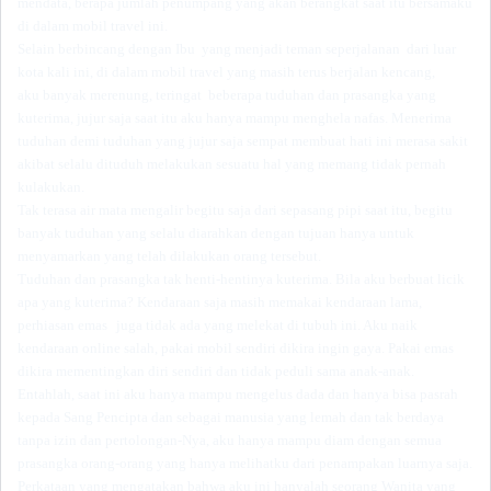
mendata,
berapa
jumlah penumpang
yang akan berangkat saat itu bersamaku
di dalam mobil travel ini.
Selain berbincang dengan Ibu yang menjadi teman seperjalanan dari luar
kota kali ini, di dalam mobil travel yang masih terus berjalan kencang,
aku
banyak merenung, teringat
beberapa
tuduhan dan prasangka yang
kuterima,
jujur saja saat itu aku hanya mampu menghela nafas. Menerima
tuduhan demi tuduhan yang jujur saja sempat membuat hati ini merasa sakit
akibat selalu dituduh melakukan sesuatu hal yang memang tidak pernah
kulakukan.
Tak terasa air mata mengalir
begitu saja dari sepasang
pipi
saat itu
,
begitu
banyak tuduhan yang selalu diarahkan
dengan tujuan
hanya untuk
menyamarkan yang telah dilakukan orang tersebut.
Tuduhan dan prasangka tak henti-hentinya kuterima. Bila aku berbuat licik
apa yang kuterima? Kendaraan saja masih
mema
kai kendaraan lama,
perhiasan emas
juga tidak ada yang melekat di tubuh ini. Aku naik
kendaraan online salah, pakai mobil sendiri dikira ingin gaya. Pakai emas
dikira mementingkan diri sendiri dan tidak peduli sama anak-anak.
Entahlah, saat ini aku hanya mampu mengelus dada dan hanya bisa pasrah
kepada Sang Pencipta dan sebagai manusia yang lemah dan tak berdaya
tanpa izin dan pertolongan-Nya, aku hanya mampu diam dengan semua
prasangka orang-orang yang hanya melihatku dari penampakan luarnya saja.
Perkataan yang mengatakan bahwa aku ini hanyalah seorang Wanita yang