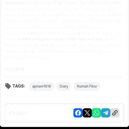
tidak butuh itu. Dan yang membencimu tidak akan percaya itu."
Hingga akhirnya aku
pikir
l
ebih baik diam, meski
pun kata orang
tidak
selamanya diam itu adalah emas,
jadi
biarlah waktu yang akan membuktikan
semuanya kepada m
ereka
yang selama ini selalu
menelan bulat-bulat yang
katanya, katanya dan langsung menunjuk aku
sebagai pelakunya
.
Teman-teman, terima kasih sudah berkenan membaca goresan singkat yang
ketika orang lain merasa lebih tahu dari kita
berjudul
, apakah
Teman-teman juga pernah mengalami hal yang sama dengan yang ku alami
beberapa waktu lalu? Jika iya, silahkan tuliskan di kolom komentar ya.
Salam hangat buat kita semua.
ADSN1919
TAGS:
apriani1919
Diary
Rumah Fiksi
Bagikan: