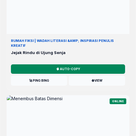
RUMAH FIKSI | WADAH LITERASI &AMP; INSPIRASI PENULIS
KREATIF
Jejak Rindu di Ujung Senja
🧠 AUTO-COPY
🚀 PING BING
🌐 VIEW
ONLINE