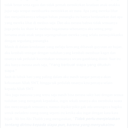
tidak benar serta egois dan tidak pernah memikirkan keadaan anak-anakku
jujur saja sempat membuatku menitikkan air mata. Apa yang mereka lihat
dan menjadikannya sebagai bahan prasangka itu hanya berdasarkan dari apa
yang mereka lihat di medsos saja. Dan aku merasa bahwa tidak semuanya
juga perlu ku share ke medsos bagaimana sebenarnya aku sering pergi
bersama anak-anak tanpa sepengetahuan mereka yang selalu memojokkanku
dengan segudang prasangka.
Masih di dalam kendaraan yang melaju kencang dibawah guyuran air hujan,
aku kembali teringat dengan tuduhan yang kembali membuat kaget dan
rasanya tak perlulah kuceritakan semuanya secara gamblang disini. Saat itu
“Y
ang berbuat siapa yang dituduh
aku hanya merasa
aneh saja
,
siapa.
”
Jauh di lubuk hati yang paling dalam aku
masih sangat
percaya
akan
kekuasaan Allah SWT,
hingga tak perlulah rasanya
kita percaya selain
kepada
Allah SWT
.
Aku juga manusia yang tentu saja masih bisa merasa
sakit hati
dengan
semua
tuduhan yang mengarah kepadaku,
ingin sekali rasanya aku membuka suara
dan menyanggah semuanya, namun dipikir-pikir gak ada untungnya bagiku
untuk meladeni orang-orang seperti itu ketika aku ingat dengan kata-kata
Tidak perlu menjelaskan
bijak
Ali bin Abi Thalib yang mengatakan, "
tentang dirimu kepada siapa pun, karena yang menyukaimu