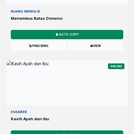
RUANG MENULIS
Menembus Batas Dimensi
🧠 AUTO-COPY
🚀 PING BING
🌐 VIEW
ONLINE
ESKABER
Kasih Ayah dan Ibu