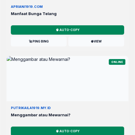
APRIANI1919.COM
Manfaat Bunga Telang
🧠 AUTO-COPY
🚀 PING BING
🌐 VIEW
ONLINE
PUTRIKAILA1919.MY.ID
Menggambar atau Mewarnai?
🧠 AUTO-COPY