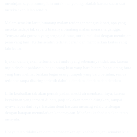
meminjam sayap burung lain untuk menyerang, biarlah karena suatu saat
mereka akan lelah sendiri.
Malam semakin larut, binatang malam terdengar mengusik hati, apa yang
mereka hadapi tak seperti biasanya binatang malam merasa terganggu.
Ternyata ada goresan yang sengaja dibuat, untuk melukai dengan meminjam
pena yang lain. Kertas sendiri terlihat bersih dan membiarkan kertas yang
lain kotor.
Ejekan demi ejekan terlontar dari mulut yang sebenarnya tidak tau, karena
ingin disebut pahlawan, bagai orang bisu yang baru bicara, bagai orang buta
yang baru melihat bahkan bagai orang lumpuh yang baru berjalan, semua
terlontar tanpa disaring terlebih dahulu, dendam, dendam dan dendam.
Lilin keabadian tak akan pernah padam meski air membasahinya, karena
keyakinan yang terpatri di hati, janji tak akan pernah diingkari, sampai
nyawa lepas dari raga, hasutan demi hasutan memang selalu terdengar
dengan harapan memudarkan kepercayaan. Maaf api keabadian akan tetap
menyala.
Upaya telah dilakukan demi memadamkan api keabadian, api semakin kuat