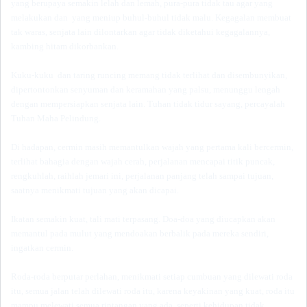
yang berupaya semakin lelah dan lemah, pura-pura tidak tau agar yang
melakukan dan yang meniup buhul-buhul tidak malu. Kegagalan membuat
tak waras, senjata lain dilontarkan agar tidak diketahui kegagalannya,
kambing hitam dikorbankan.
Kuku-kuku dan taring runcing memang tidak terlihat dan disembunyikan,
dipertontonkan senyuman dan keramahan yang palsu, menunggu lengah
dengan mempersiapkan senjata lain. Tuhan tidak tidur sayang, percayalah
Tuhan Maha Pelindung.
Di hadapan, cermin masih memantulkan wajah yang pertama kali bercermin,
terlihat bahagia dengan wajah cerah, perjalanan mencapai titik puncak,
rengkuhlah, raihlah jemari ini, perjalanan panjang telah sampai tujuan,
saatnya menikmati tujuan yang akan dicapai.
Ikatan semakin kuat, tali mati terpasang. Doa-doa yang diucapkan akan
memantul pada mulut yang mendoakan berbalik pada mereka sendiri,
ingatkan cermin.
Roda-roda berputar perlahan, menikmati setiap cumbuan yang dilewati roda
itu, semua jalan telah dilewati roda itu, karena keyakinan yang kuat, roda itu
mampu melewati semua rintangan yang ada, seperti kehidupan tidak