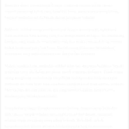
Indahnya dunia terasa hangat dengan rembulan memancarkan cahaya
lembut, mengusap tubuh yang berada di bumi, saatnya senja menghilang,
berganti rembulan selalu berada dalam pangkuan bidadari.
Nahkoda terlihat mengemudikan kapal dengan susah payah, agar kapal
tidak menabrak batu karang yang bisa menghancurkan kapal. Air laut tenang
kembali, sang nahkoda tersenyum penuh rasa syukur, masalah besar teratasi
berkat kesabaran yang luat biasa. Biarlah orang di daratan mendoakan
keburukan, sang nahkoda membalas dengan doa kebaikan.
Malam semakin larut, rembulan terlihat jelas dan sempurna bulatnya. Seperti
rembulan yang ada dalam pangkuan masih sempurna bulatnya. Tidak semua
orang mengharap rembulan itu tetap bulat, berbagai cara dilakukan agar
rembulan itu tidak utuh, baik cara halus maupun kasar telah mereka lakukan.
Mereka lupa diri dan tidak tau apa yang mereka lakukan, hanya karena
dendam yang mereka buat sendiri.
Elang terbang tinggi diangkasa mencari pulang, dengan sayap letih. Ada
titik cahaya tempat bidadari menunggu pujaan hati datang, memintal
selimut untuk menghangatkan tubuh kekasih. Rebahlah...rebah...
bersembunyilah dibalik selimut, biarkan mereka berkata menurutnya,