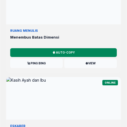
RUANG MENULIS
Menembus Batas Dimensi
🧠 AUTO-COPY
🚀 PING BING
🌐 VIEW
ONLINE
ESKABER