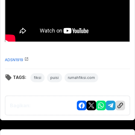
ADSN1919
TAGS:
fiksi
puisi
rumahfiksi.com
Bagikan: