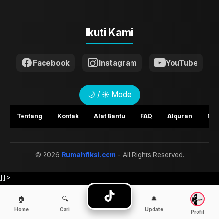
Ikuti Kami
Facebook
Instagram
YouTube
🌙 / ☀️ Mode
Tentang
Kontak
Alat Bantu
FAQ
Alquran
Mem
©
2026
Rumahfiksi.com
- All Rights Reserved.
]]>
🏠
🔍
🔔
Home
Cari
Update
Profil