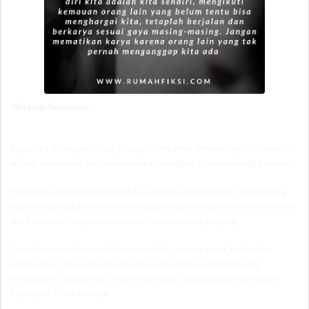
Merenda Senyuman
Ingatanku sedang melayang-layang di atas awan, memandang bumi mencari
sebuah keberadaan, senyuman selalu tersungging bila mata saling bertatap.
Nada-nada merdu terdengar perlahan, sebuah pesan diterima. Tersungging
tipis memandang Kerlip cahaya bintang yang menyampaikan pesan keramat,
ada kerinduan yang selalu menemani malam-malam panjang.
Gumpalan awan hitam perlahan menghilang tertiup angin, keberadaan
terlihat jelas. Sepasang mata menatap langit mencari bidadari yang
bersembunyi dibalik awan. Awan hitam sirna, bulan purnama menyinari
kegelapan. Cerah bahagia.