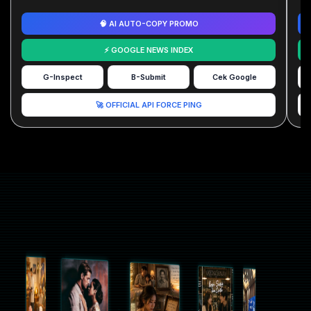
🧠 AI AUTO-COPY PROMO
⚡ GOOGLE NEWS INDEX
G-Inspect
B-Submit
Cek Google
🚀 OFFICIAL API FORCE PING