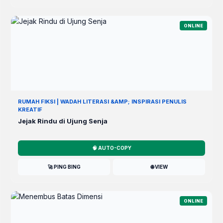
ONLINE
RUMAH FIKSI | WADAH LITERASI &AMP; INSPIRASI PENULIS
KREATIF
Jejak Rindu di Ujung Senja
🧠 AUTO-COPY
🚀 PING BING
🌐 VIEW
ONLINE