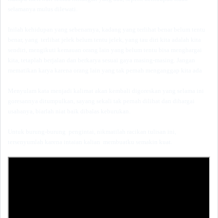
selamanya mulus dilewati.
Inilah kehidupan yang sebenarnya, kadang yang terlihat benar belum tentu
benar, yang terlihat jelek belum tentu jelek, yang tau diri kita adalah kita
sendiri, mengikuti kemauan orang lain yang belum tentu bisa menghargai
kita, tetaplah berjalan dan berkarya sesuai gaya masing-masing. Jangan
mematikan karya karena orang lain yang tak pernah menganggap kita ada
Menyulam kata menjadi kalimat akan kembali digoreskan yang selama ini
goresannya ditumpulkan, sayang sekali tak pernah dilihat dan dihargai
usahanya, biarlah niat baik dibalas keburukan.
Untuk burung-burung pengintai, nikmatilah racikan tulisan ini,
tersenyumlah karena intaian kalian membuatku semakin kuat.