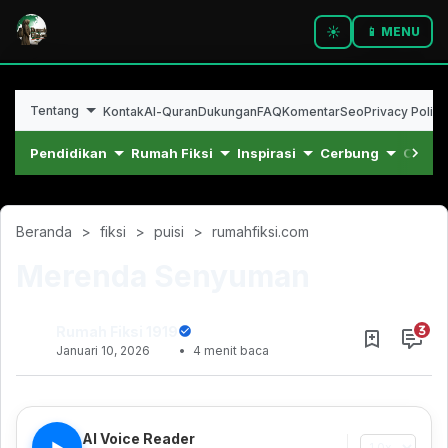
☀️
📱 MENU
Tentang
Kontak
Al-Quran
Dukungan
FAQ
Komentar
Seo
Privacy Policy
Pendidikan
Rumah Fiksi
Inspirasi
Cerbung
Cerpe
Beranda
fiksi
puisi
rumahfiksi.com
Merenda Senyuman
Rumah Fiksi 1919
Januari 10, 2026
4 menit baca
Desember 20, 2022
AI Voice Reader
▶