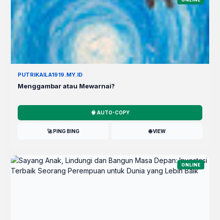
PUTRIKAILA1919.MY.ID
Menggambar atau Mewarnai?
🧠 AUTO-COPY
🚀 PING BING
🌐 VIEW
ONLINE