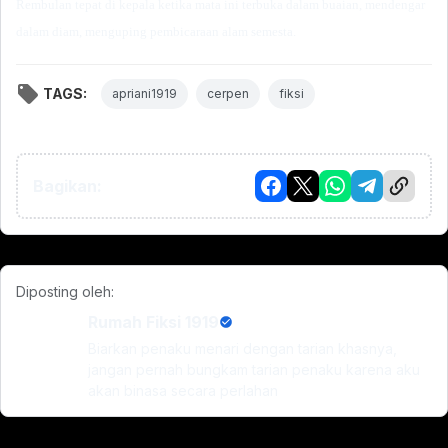
Rembulan tepat di kepala ketika mata ini terbuka dalam buaian, mendengar
dalam diam, menguping pembicaraan alam semesta.
TAGS:
apriani1919
cerpen
fiksi
Bagikan:
Diposting oleh:
Rumah Fiksi 1919
Biarkan penaku menari dengan tarian khasnya,
jangan pernah bungkam tarian penaku karena aku
akan binasa secara perlahan