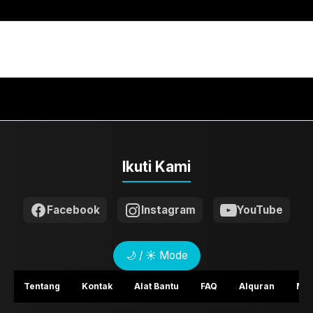
Ikuti Kami
Facebook
Instagram
YouTube
🌙 / ☀️ Mode
Tentang
Kontak
Alat Bantu
FAQ
Alquran
Mem