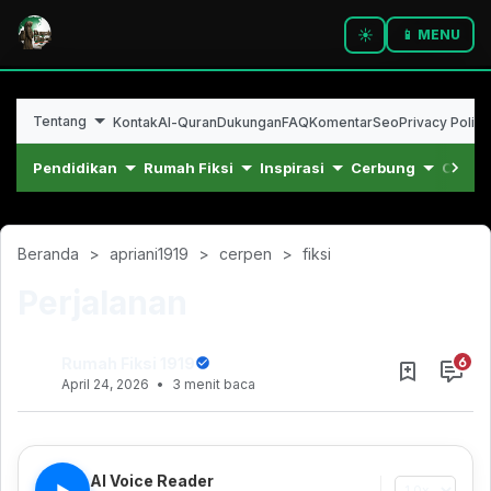
☀️
📱 MENU
Tentang
Kontak
Al-Quran
Dukungan
FAQ
Komentar
Seo
Privacy Policy
Pendidikan
Rumah Fiksi
Inspirasi
Cerbung
Cerpe
Beranda
apriani1919
cerpen
fiksi
Perjalanan
Rumah Fiksi 1919
April 24, 2026
3 menit baca
Juni 26, 2023
AI Voice Reader
▶