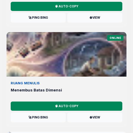
🧠 AUTO-COPY
🚀 PING BING
🌐 VIEW
ONLINE
RUANG MENULIS
Menembus Batas Dimensi
🧠 AUTO-COPY
🚀 PING BING
🌐 VIEW