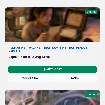
ONLINE
RUMAH FIKSI | WADAH LITERASI &AMP; INSPIRASI PENULIS
KREATIF
Jejak Rindu di Ujung Senja
🧠 AUTO-COPY
🚀 PING BING
🌐 VIEW
ONLINE