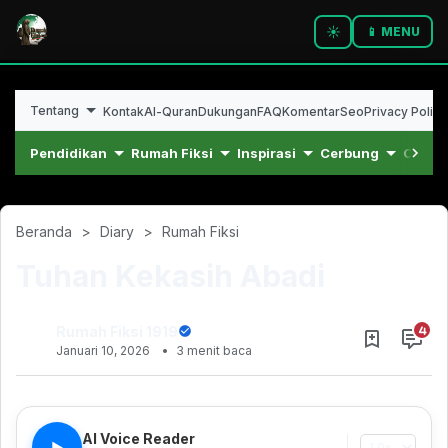
☀️
📱 MENU
Tentang
Kontak
Al-Quran
Dukungan
FAQ
Komentar
Seo
Privacy Policy
Pendidikan
Rumah Fiksi
Inspirasi
Cerbung
Cerpe
Beranda
Diary
Rumah Fiksi
Tuhan Kekasih Abadi
Rumah Fiksi 1919
Januari 10, 2026
3 menit baca
Agustus 12, 2023
AI Voice Reader
▶