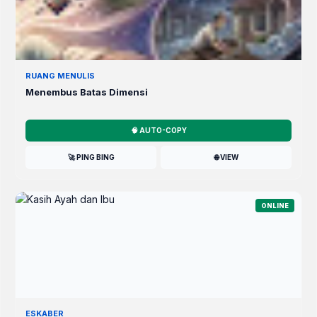
RUANG MENULIS
Menembus Batas Dimensi
🧠 AUTO-COPY
🚀 PING BING
🌐 VIEW
ONLINE
ESKABER