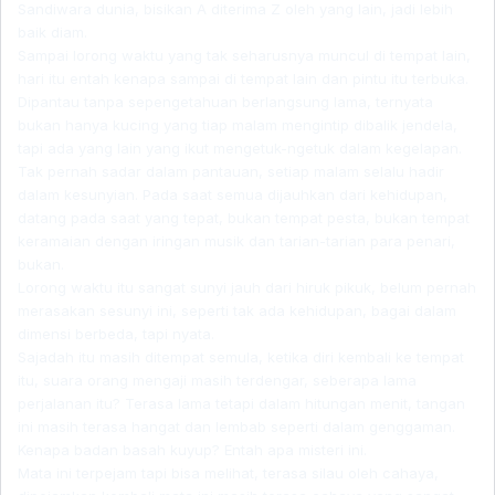
Sandiwara dunia, bisikan A diterima Z oleh yang lain, jadi lebih
baik diam.
Sampai lorong waktu yang tak seharusnya muncul di tempat lain,
hari itu entah kenapa sampai di tempat lain dan pintu itu terbuka.
Dipantau tanpa sepengetahuan berlangsung lama, ternyata
bukan hanya kucing yang tiap malam mengintip dibalik jendela,
tapi ada yang lain yang ikut mengetuk-ngetuk dalam kegelapan.
Tak pernah sadar dalam pantauan, setiap malam selalu hadir
dalam kesunyian. Pada saat semua dijauhkan dari kehidupan,
datang pada saat yang tepat, bukan tempat pesta, bukan tempat
keramaian dengan iringan musik dan tarian-tarian para penari,
bukan.
Lorong waktu itu sangat sunyi jauh dari hiruk pikuk, belum pernah
merasakan sesunyi ini, seperti tak ada kehidupan, bagai dalam
dimensi berbeda, tapi nyata.
Sajadah itu masih ditempat semula, ketika diri kembali ke tempat
itu, suara orang mengaji masih terdengar, seberapa lama
perjalanan itu? Terasa lama tetapi dalam hitungan menit, tangan
ini masih terasa hangat dan lembab seperti dalam genggaman.
Kenapa badan basah kuyup? Entah apa misteri ini.
Mata ini terpejam tapi bisa melihat, terasa silau oleh cahaya,