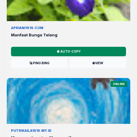
APRIANI1919.COM
Manfaat Bunga Telang
🧠 AUTO-COPY
🚀 PING BING
🌐 VIEW
ONLINE
PUTRIKAILA1919.MY.ID