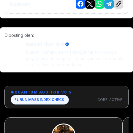
Bagikan:
Diposting oleh:
Rumah Fiksi 1919
Biarkan penaku menari dengan tarian khasnya,
jangan pernah bungkam tarian penaku karena aku
akan binasa secara perlahan
●
QUANTUM AUDITOR V8.5
🔍 RUN MASS INDEX CHECK
CORE: ACTIVE