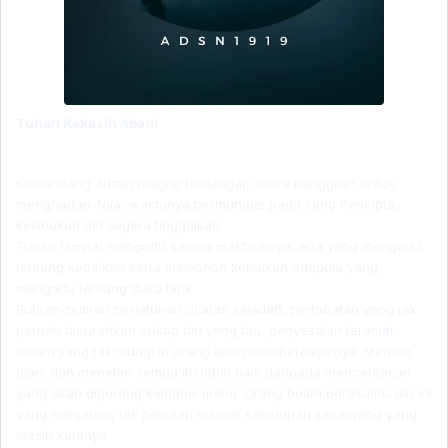
Tuhan Kekasih Abadi
Kumandang adzan magrib terdengar, suara panggilan untuk
menghadap-Nya, waktunya bermunajat pada sang Pencipta,
kesibukan diri segera tinggalkan.
Tuhan tempat mengadu semua makhluknya, ada yang mengadu
tentang kebaikan serta memohon kebaikan adapula yang
mengadu tentang duka lara.
Butiran-butiran berjatuhan di atas sajadah, pertobatan yang tak
pernah dicurahkan cukup diri yang tau, penyesalan teramat
dalam yang tak mungkin orang akan mempercayainya. Memilih
diam dan menelan semua itu lebih baik daripada menceritakan
yang akan digoreng kemana-mana. Orang boleh berasumsi diri ini
yang menjalani, tak perlulah menilai kehidupan seseorang yang
masih katanya.