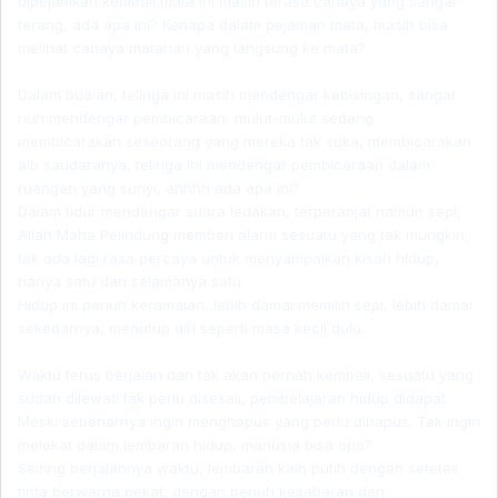
dipejamkan kembali mata ini masih terasa cahaya yang sangat
terang, ada apa ini? Kenapa dalam pejaman mata, masih bisa
melihat cahaya matahari yang langsung ke mata?
Dalam buaian, telinga ini masih mendengar kebisingan, sangat
riuh mendengar pembicaraan, mulut-mulut sedang
membicarakan seseorang yang mereka tak suka, membicarakan
aib saudaranya, telinga ini mendengar pembicaraan dalam
ruangan yang sunyi, ahhhh ada apa ini?
Dalam tidur mendengar suara ledakan, terperanjat namun sepi,
Allah Maha Pelindung memberi alarm sesuatu yang tak mungkin,
tak ada lagi rasa percaya untuk menyampaikan kisah hidup,
hanya satu dan selamanya satu.
Hidup ini penuh keramaian, lebih damai memilih sepi, lebih damai
sekedarnya, menutup diri seperti masa kecil dulu.
Waktu terus berjalan dan tak akan pernah kembali, sesuatu yang
sudah dilewati tak perlu disesali, pembelajaran hidup didapat.
Meski sebenarnya ingin menghapus yang perlu dihapus. Tak ingin
melekat dalam lembaran hidup, manusia bisa apa?
Seiring berjalannya waktu, lembaran kain putih dengan setetes
tinta berwarna pekat, dengan penuh kesabaran dan