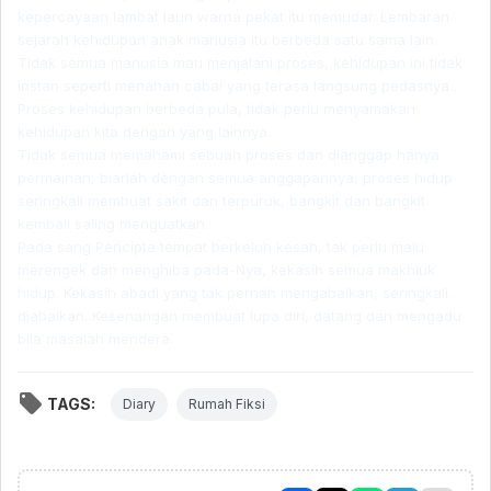
kepercayaan lambat laun warna pekat itu memudar. Lembaran
sejarah kehidupan anak manusia itu berbeda satu sama lain.
Tidak semua manusia mau menjalani proses, kehidupan ini tidak
instan seperti menahan cabai yang terasa langsung pedasnya.
Proses kehidupan berbeda pula, tidak perlu menyamakan
kehidupan kita dengan yang lainnya.
Tidak semua memahami sebuah proses dan dianggap hanya
permainan, biarlah dengan semua anggapannya, proses hidup
seringkali membuat sakit dan terpuruk, bangkit dan bangkit
kembali saling menguatkan.
Pada sang Pencipta tempat berkeluh kesah, tak perlu malu
merengek dan menghiba pada-Nya, kekasih semua makhluk
hidup. Kekasih abadi yang tak pernah mengabaikan, seringkali
diabaikan. Kesenangan membuat lupa diri, datang dan mengadu
bila masalah mendera.
TAGS:
Diary
Rumah Fiksi