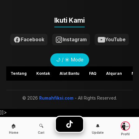
Ikuti Kami
Facebook
Instagram
YouTube
🌙 / ☀️ Mode
Tentang
Kontak
Alat Bantu
FAQ
Alquran
Mem
©
2026
Rumahfiksi.com
- All Rights Reserved.
]]>
🏠
🔍
🔔
Home
Cari
Update
Profil