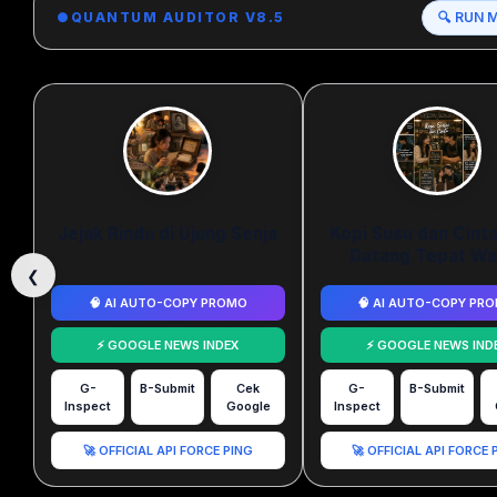
●
QUANTUM AUDITOR V8.5
🔍 RUN 
Jejak Rindu di Ujung Senja
Kopi Susu dan Cint
Datang Tepat Wa
❮
🧠 AI AUTO-COPY PROMO
🧠 AI AUTO-COPY PR
⚡ GOOGLE NEWS INDEX
⚡ GOOGLE NEWS IND
G-
B-Submit
Cek
G-
B-Submit
Inspect
Google
Inspect
🚀 OFFICIAL API FORCE PING
🚀 OFFICIAL API FORCE 