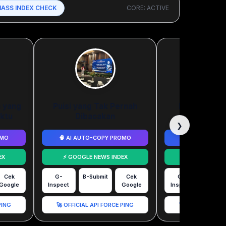
MASS INDEX CHECK
CORE: ACTIVE
a yang
Puisi yang Tak Pernah
Kami Melepa
ktu
Dibacakan
Menjag
❯
OMO
🧠 AI AUTO-COPY PROMO
🧠 AI AUTO-C
EX
⚡ GOOGLE NEWS INDEX
⚡ GOOGLE NE
Cek
G-
B-Submit
Cek
G-
B-Subm
Google
Inspect
Google
Inspect
PING
🚀 OFFICIAL API FORCE PING
🚀 OFFICIAL API