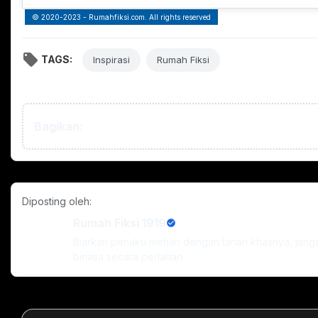
© 2020-2023 - Rumahfiksi.com. All rights reserved
TAGS:
Inspirasi
Rumah Fiksi
Bagikan:
Diposting oleh:
Rumah Fiksi 1919
Biarkan penaku menari dengan tarian khasnya, jan
binasa secara perlahan