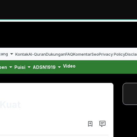
tang
Kontak
Al-Quran
Dukungan
FAQ
Komentar
Seo
Privacy Policy
Discla
Video
pen
Puisi
ADSN1919
 Kuat