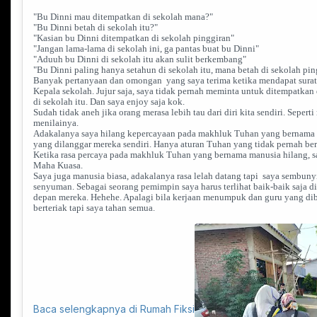
"Bu Dinni mau ditempatkan di sekolah mana?"
"Bu Dinni betah di sekolah itu?"
"Kasian bu Dinni ditempatkan di sekolah pinggiran"
"Jangan lama-lama di sekolah ini, ga pantas buat bu Dinni"
"Aduuh bu Dinni di sekolah itu akan sulit berkembang"
"Bu Dinni paling hanya setahun di sekolah itu, mana betah di sekolah pi
Banyak pertanyaan dan omongan yang saya terima ketika mendapat surat 
Kepala sekolah. Jujur saja, saya tidak pernah meminta untuk ditempatka
di sekolah itu. Dan saya enjoy saja kok.
Sudah tidak aneh jika orang merasa lebih tau dari diri kita sendiri. Seperti
menilainya.
Adakalanya saya hilang kepercayaan pada makhluk Tuhan yang bernama m
yang dilanggar mereka sendiri. Hanya aturan Tuhan yang tidak pernah be
Ketika rasa percaya pada makhluk Tuhan yang bernama manusia hilang, 
Maha Kuasa.
Saya juga manusia biasa, adakalanya rasa lelah datang tapi saya sembuny
senyuman. Sebagai seorang pemimpin saya harus terlihat baik-baik saja d
depan mereka. Hehehe. Apalagi bila kerjaan menumpuk dan guru yang dib
berteriak tapi saya tahan semua.