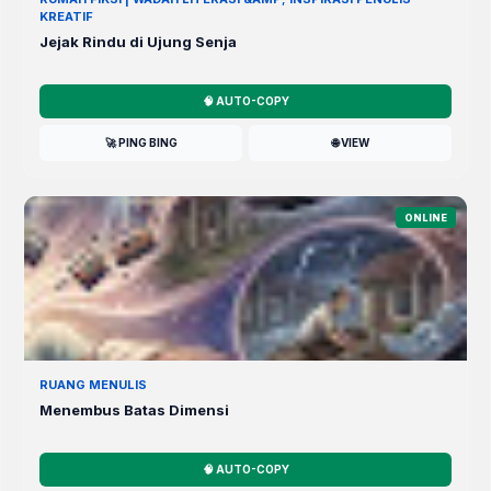
KREATIF
Jejak Rindu di Ujung Senja
🧠 AUTO-COPY
🚀 PING BING
🌐 VIEW
ONLINE
RUANG MENULIS
Menembus Batas Dimensi
🧠 AUTO-COPY