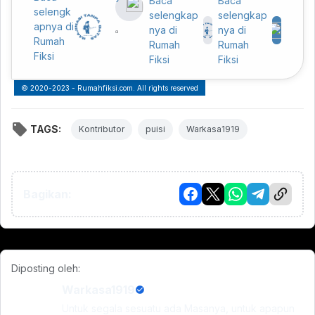
© 2020-2023 - Rumahfiksi.com. All rights reserved
TAGS:
Kontributor
puisi
Warkasa1919
Bagikan:
Diposting oleh:
Warkasa1919
Untuk segala sesuatu ada Masanya, untuk apapun