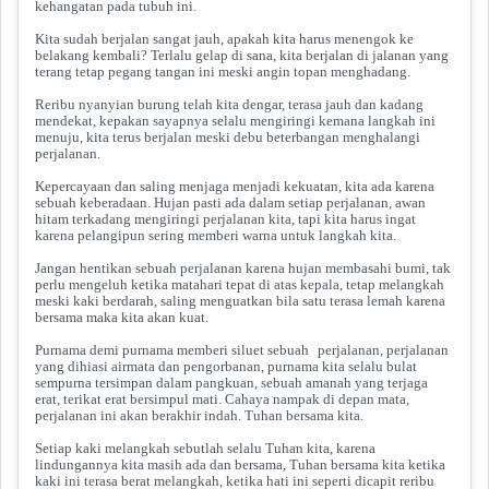
kehangatan pada tubuh ini.
Kita sudah berjalan sangat jauh, apakah kita harus menengok ke
belakang kembali? Terlalu gelap di sana, kita berjalan di jalanan yang
terang tetap pegang tangan ini meski angin topan menghadang.
Reribu nyanyian burung telah kita dengar, terasa jauh dan kadang
mendekat, kepakan sayapnya selalu mengiringi kemana langkah ini
menuju, kita terus berjalan meski debu beterbangan menghalangi
perjalanan.
Kepercayaan dan saling menjaga menjadi kekuatan, kita ada karena
sebuah keberadaan. Hujan pasti ada dalam setiap perjalanan, awan
hitam terkadang mengiringi perjalanan kita, tapi kita harus ingat
karena pelangipun sering memberi warna untuk langkah kita.
Jangan hentikan sebuah perjalanan karena hujan membasahi bumi, tak
perlu mengeluh ketika matahari tepat di atas kepala, tetap melangkah
meski kaki berdarah, saling menguatkan bila satu terasa lemah karena
bersama maka kita akan kuat.
Purnama demi purnama memberi siluet sebuah
perjalanan, perjalanan
yang dihiasi airmata dan pengorbanan, purnama kita selalu bulat
sempurna tersimpan dalam pangkuan, sebuah amanah yang terjaga
erat, terikat erat bersimpul mati. Cahaya nampak di depan mata,
perjalanan ini akan berakhir indah. Tuhan bersama kita.
Setiap kaki melangkah sebutlah selalu Tuhan kita, karena
lindungannya kita masih ada dan bersama, Tuhan bersama kita ketika
kaki ini terasa berat melangkah, ketika hati ini seperti dicapit reribu