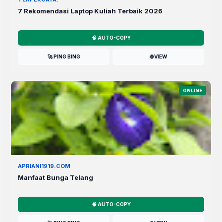
7 Rekomendasi Laptop Kuliah Terbaik 2026
🧠 AUTO-COPY
🚀 PING BING
🌐 VIEW
ONLINE
APRIANI1919.COM
Manfaat Bunga Telang
🧠 AUTO-COPY