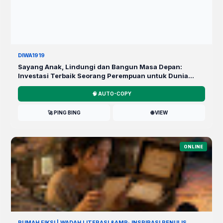
DIWA1919
Sayang Anak, Lindungi dan Bangun Masa Depan:
Investasi Terbaik Seorang Perempuan untuk Dunia
yang Lebih Baik
🧠 AUTO-COPY
🚀 PING BING
🌐 VIEW
ONLINE
RUMAH FIKSI | WADAH LITERASI &AMP; INSPIRASI PENULIS