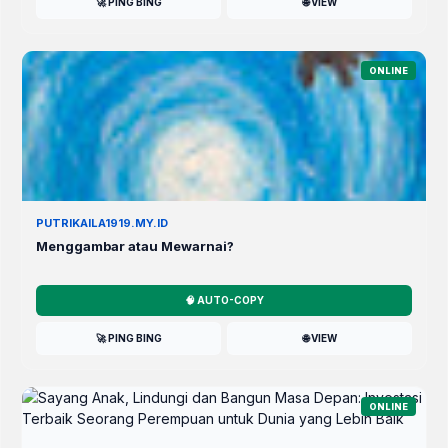
🚀 PING BING
🌐 VIEW
ONLINE
PUTRIKAILA1919.MY.ID
Menggambar atau Mewarnai?
🧠 AUTO-COPY
🚀 PING BING
🌐 VIEW
ONLINE