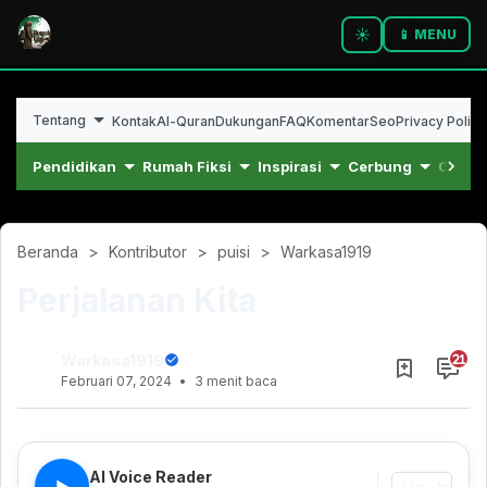
☀️
📱 MENU
Tentang
Kontak
Al-Quran
Dukungan
FAQ
Komentar
Seo
Privacy Policy
Pendidikan
Rumah Fiksi
Inspirasi
Cerbung
Cerpe
Beranda
Kontributor
puisi
Warkasa1919
Perjalanan Kita
Warkasa1919
Februari 07, 2024
3 menit baca
Maret 31, 2021
AI Voice Reader
▶