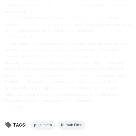
rembulan, garis-garis semakin nampak dengan jejak-jejak berjejak. Goresan
merah marun.
Tiupan angin menyapu awan, menyibak kegelapan, perlagan cahaya
rembulan nampak keindahannya, tak ada yang bisa menghalangi cahayanya,
menerangi kegelapan meski awan hitam selalu menutupi keberadannya.
Tuhan selalu ada.
Uluran tangan itu masih ada dan selalu ada, dalam diam anyaman jari jemari
menutup mata-mata Srigala yang haus darah, menyembunyikan di ruang hati
terdalam, merasakan rengkuhan menenangkan. Hati damai.
Sepasang tangan kekar menarik secara perlahan menutup luka-luka hati
membalut dengan kepercayaan, rasa percaya terasa mahal bila ada setitik
goresan disana, sebongkah hati terasa rapuh. Menutup luka dengan cinta.
Rindu itu masih ada meski awan mencabik-cabik sebuah rasa, bila Tuhan
menghendaki tak seorangpun yang bisa menghalanginya, meski buhul-
buhul ditiup setiap saat dan mengacaukan pikiran, tak goyahkan sebuah
keyakinan, simpul itu semakin erat. Tuhan Mahakuasa.
ADSN1919
TAGS:
puisi cinta
Rumah Fiksi