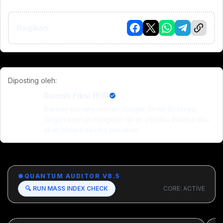
Bagikan:
Diposting oleh:
Rumah Fiksi 1919
Biarkan penaku menari dengan tarian khasnya,
jangan pernah bungkam tarian penaku karena aku
akan binasa secara perlahan
●
QUANTUM AUDITOR V8.5
🔍 RUN MASS INDEX CHECK
CORE: ACTIVE