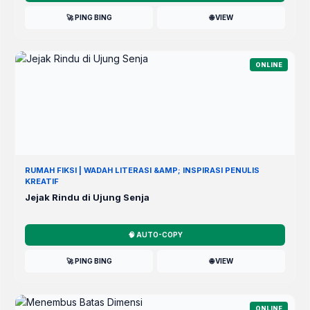
🚀 PING BING
🌐 VIEW
ONLINE
RUMAH FIKSI | WADAH LITERASI &AMP; INSPIRASI PENULIS
KREATIF
Jejak Rindu di Ujung Senja
🧠 AUTO-COPY
🚀 PING BING
🌐 VIEW
ONLINE