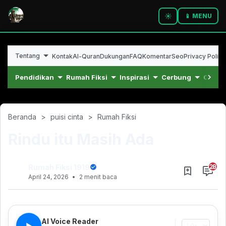
☀️
📱 MENU
Tentang
Kontak
Al-Quran
Dukungan
FAQ
Komentar
Seo
Privacy Policy
Pendidikan
Rumah Fiksi
Inspirasi
Cerbung
Cerpe
Beranda
puisi cinta
Rumah Fiksi
Rindu itu Masih Ada
Rumah Fiksi 1919
April 24, 2026
2 menit baca
Juni 25, 2021
AI Voice Reader
▶