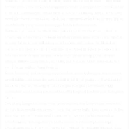
Kemarilah, duduklah disini, lihatlah, sedari malam hujan mendatangi bumi
dengan penuh rasa rindu, kedatangannya selalu ditunggu bumi, penuh sabar
bumi selalu menunggu, meski mentari selalu menantang dengan terik yang
membakar bumi, meretakkan tanah, tak menyurutkan kedatangannya. Hujan
tau ada bumi yang selalu menunggu. Itulah kekuatan cinta.
Kemarilah, duduklah kembali disini, aku ingin bercerita tentang butiran
hujan yang selalu menyapa bumi membangunkan tunas-tunas yang tertidur,
terlelap dalam buaian terkadang semilir angin melenakan, membutakan
mata-mata terjaga, membuat jatuh dalam penyesalan. Kewaspadaan cinta
Ada rasa rindu dengan tatapan, selalu hadir dalam setiap gerak, tatapan
sebagai alarm tentang kesilapan, ruang hati terkunci untuk mata-mata liar
penuh kemunafikan. Sang Penjaga.
Suara binatang malam sering membuat bulu roma terbangun dari lelapnya,
menakutkan anak manusia, menciutkan nyali-nyali pengecut, bersembunyi
dalam kegelapan, tak menyurutkan langkah-langkah kerinduan, tetap
melangkah meski aroma menyesakkan silih berganti berdatangan. Ketegaran
Cinta.
Terkadang kumpulan awan hitam menyembunyikan keberadaan rembulan,
tapi tak bisa membuatnya tersembunyi dan meredupkan pancarannya, dalam
diam sinarnya selalu ada meski samar, satu jiwa yang selalu merasakan
kehadirannya, kehangatannya selalu terasa, tak menampakkan tapi
kehadiran nampak. Kuncup layu mekar kembali, bermekaran dibawah sinar