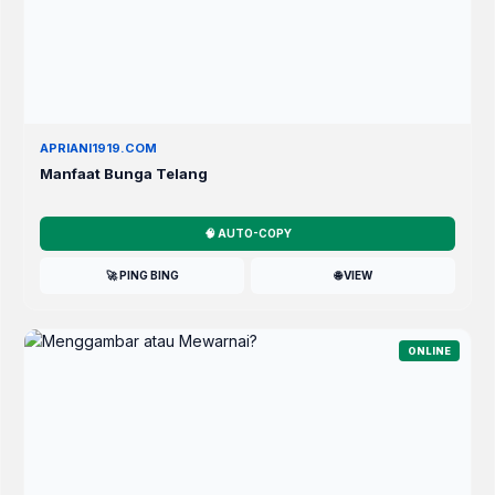
APRIANI1919.COM
Manfaat Bunga Telang
🧠 AUTO-COPY
🚀 PING BING
🌐 VIEW
ONLINE