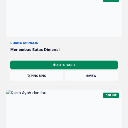
RUANG MENULIS
Menembus Batas Dimensi
🧠 AUTO-COPY
🚀 PING BING
🌐 VIEW
ONLINE