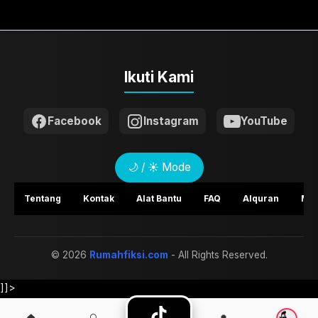
Ikuti Kami
Facebook
Instagram
YouTube
🌙 / ☀️ Mode
Tentang
Kontak
Alat Bantu
FAQ
Alquran
Mem
©
2026
Rumahfiksi.com
- All Rights Reserved.
]]>