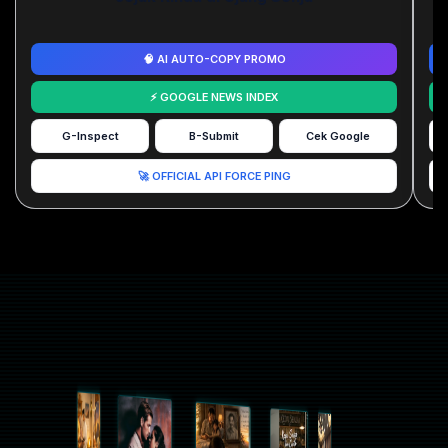
🧠 AI AUTO-COPY PROMO
⚡ GOOGLE NEWS INDEX
G-Inspect
B-Submit
Cek Google
🚀 OFFICIAL API FORCE PING