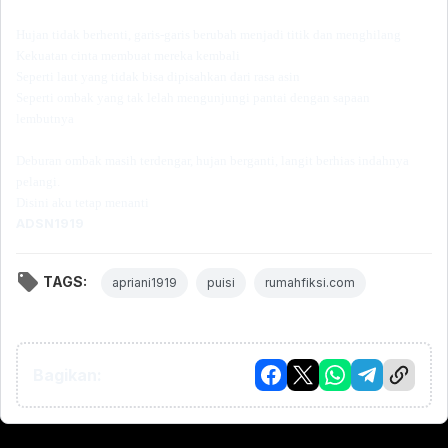
Hujan tidak berhenti, garis-garis berubah menjadi titik dan menghilang
Kekuatan cinta membuat mereka kembali
Seperti laut yang tidak bisa dipisahkan dari rasa asin
Seperti ombak yang tak lelah mengunjungi pantai dengan sapaan
lembutnya
Deburan ombak masih terdengar, hujan berganti, langit berhias indahnya
pelangi.
Disini aku tetap menanti
ADSN1919
TAGS:
apriani1919
puisi
rumahfiksi.com
Bagikan: