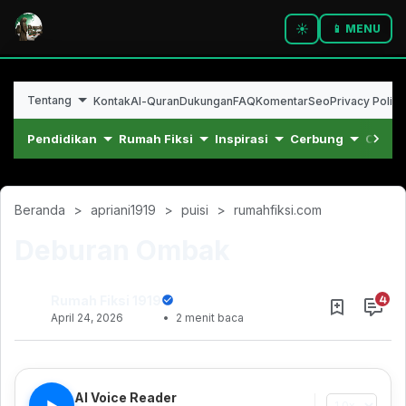
☀️
📱 MENU
Tentang
Kontak
Al-Quran
Dukungan
FAQ
Komentar
Seo
Privacy Policy
Pendidikan
Rumah Fiksi
Inspirasi
Cerbung
Cerpe
Beranda
apriani1919
puisi
rumahfiksi.com
Deburan Ombak
Rumah Fiksi 1919
April 24, 2026
2 menit baca
November 30, 2022
AI Voice Reader
▶