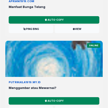
APRIANI1919.COM
Manfaat Bunga Telang
🧠 AUTO-COPY
🚀 PING BING
🌐 VIEW
ONLINE
PUTRIKAILA1919.MY.ID
Menggambar atau Mewarnai?
🧠 AUTO-COPY