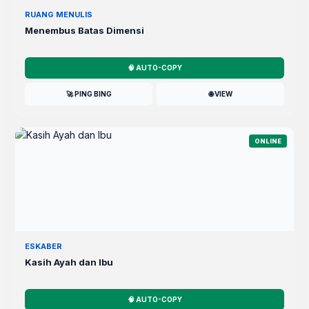
RUANG MENULIS
Menembus Batas Dimensi
🧠 AUTO-COPY
🚀 PING BING
🌐 VIEW
ONLINE
ESKABER
Kasih Ayah dan Ibu
🧠 AUTO-COPY