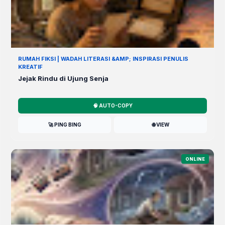
RUMAH FIKSI | WADAH LITERASI &AMP; INSPIRASI PENULIS
KREATIF
Jejak Rindu di Ujung Senja
🧠 AUTO-COPY
🚀 PING BING
🌐 VIEW
ONLINE