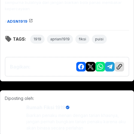
sempurna bulatnya dan jangan biarkan bola panas membakar
kepercayaan.
#
ADSN1919
TAGS:
1919
apriani1919
fiksi
puisi
Bagikan:
Diposting oleh:
Rumah Fiksi 1919
Biarkan penaku menari dengan tarian khasnya,
jangan pernah bungkam tarian penaku karena aku
akan binasa secara perlahan