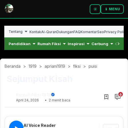
☀️
📱 MENU
Tentang
Kontak
Al-Quran
Dukungan
FAQ
Komentar
Seo
Privacy Policy
Pendidikan
Rumah Fiksi
Inspirasi
Cerbung
Cerpe
Beranda
1919
apriani1919
fiksi
puisi
Sejumput Kisah
Rumah Fiksi 1919
April 24, 2026
2 menit baca
Januari 14, 2023
AI Voice Reader
▶