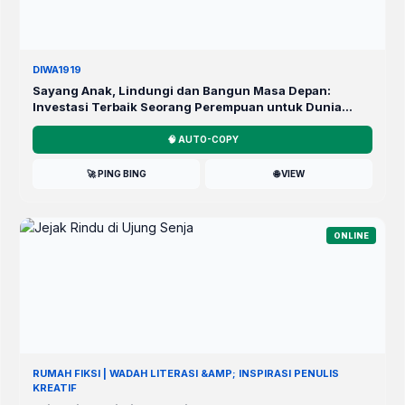
DIWA1919
Sayang Anak, Lindungi dan Bangun Masa Depan:
Investasi Terbaik Seorang Perempuan untuk Dunia
yang Lebih Baik
🧠 AUTO-COPY
🚀 PING BING
🌐 VIEW
ONLINE
RUMAH FIKSI | WADAH LITERASI &AMP; INSPIRASI PENULIS
KREATIF