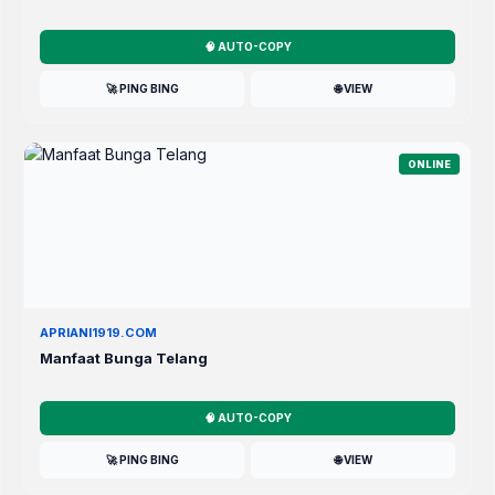
🧠 AUTO-COPY
🚀 PING BING
🌐 VIEW
ONLINE
APRIANI1919.COM
Manfaat Bunga Telang
🧠 AUTO-COPY
🚀 PING BING
🌐 VIEW