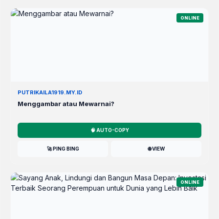
ONLINE
PUTRIKAILA1919.MY.ID
Menggambar atau Mewarnai?
🧠 AUTO-COPY
🚀 PING BING
🌐 VIEW
ONLINE