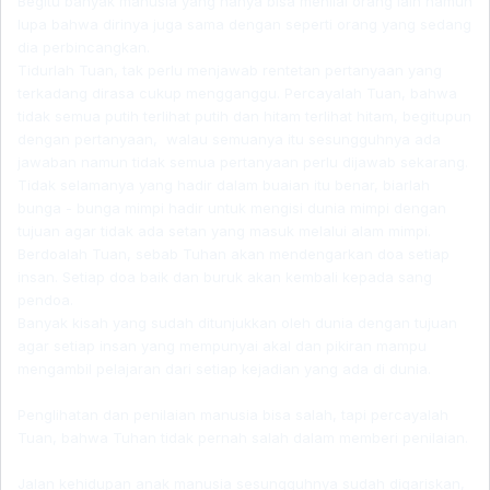
Begitu banyak manusia yang hanya bisa menilai orang lain namun
lupa bahwa dirinya juga sama dengan seperti orang yang sedang
dia perbincangkan.
Tidurlah Tuan, tak perlu menjawab rentetan pertanyaan yang
terkadang dirasa cukup mengganggu. Percayalah Tuan, bahwa
tidak semua putih terlihat putih dan hitam terlihat hitam, begitupun
dengan pertanyaan, walau semuanya itu sesungguhnya ada
jawaban namun tidak semua pertanyaan perlu dijawab sekarang.
Tidak selamanya yang hadir dalam buaian itu benar, biarlah
bunga - bunga mimpi hadir untuk mengisi dunia mimpi dengan
tujuan agar tidak ada setan yang masuk melalui alam mimpi.
Berdoalah Tuan, sebab Tuhan akan mendengarkan doa setiap
insan. Setiap doa baik dan buruk akan kembali kepada sang
pendoa.
Banyak kisah yang sudah ditunjukkan oleh dunia dengan tujuan
agar setiap insan yang mempunyai akal dan pikiran mampu
mengambil pelajaran dari setiap kejadian yang ada di dunia.
Penglihatan dan penilaian manusia bisa salah, tapi percayalah
Tuan, bahwa Tuhan tidak pernah salah dalam memberi penilaian.
Jalan kehidupan anak manusia sesungguhnya sudah digariskan,