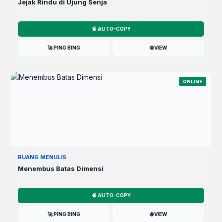
Jejak Rindu di Ujung Senja
🧠 AUTO-COPY
🚀 PING BING
🌐 VIEW
ONLINE
RUANG MENULIS
Menembus Batas Dimensi
🧠 AUTO-COPY
🚀 PING BING
🌐 VIEW